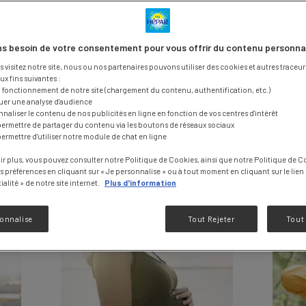
EZ TOUS NOS CONSEILS PER
s besoin de votre consentement pour vous offrir du contenu personna
IR VOTRE TRANSIT
visitez notre site, nous ou nos partenaires pouvons utiliser des cookies et autres traceurs
ux fins suivantes :
n fonctionnement de notre site (chargement du contenu, authentification, etc.)
tuer une analyse d'audience
leine santé, quels que soient votre âge et votre niveau d'act
nnaliser le contenu de nos publicités en ligne en fonction de vos centres d'intérêt
permettre de partager du contenu via les boutons de réseaux sociaux
permettre d'utiliser notre module de chat en ligne
ir plus, vous pouvez consulter notre Politique de Cookies, ainsi que notre Politique de Co
os préférences en cliquant sur « Je personnalise » ou à tout moment en cliquant sur le lien
alité » de notre site internet.
Plus d'information
sonnalise
Tout Rejeter
Tout