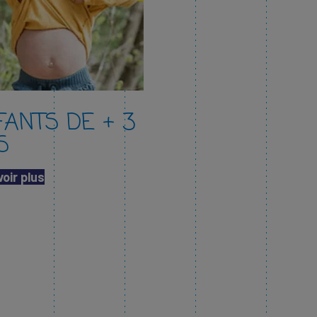
FANTS DE + 3
S
oir plus​