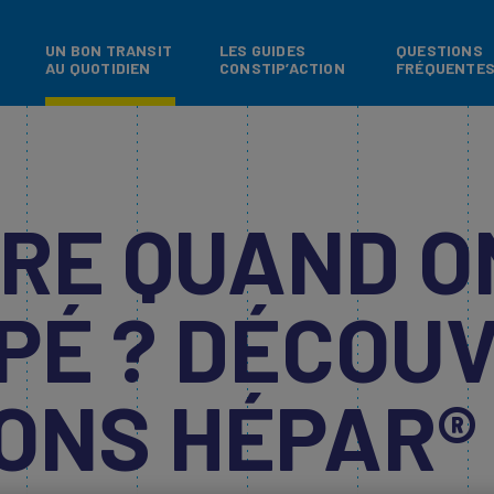
Skip to main content
UN BON TRANSIT
LES GUIDES
QUESTIONS
AU QUOTIDIEN
CONSTIP’ACTION
FRÉQUENTE
IRE QUAND O
PÉ ? DÉCOU
ONS HÉPAR®