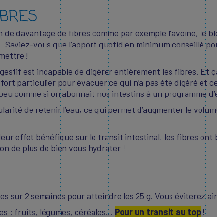
IBRES
sion de davantage de fibres comme par exemple l'avoine, le b
2
. Saviez-vous que l’apport quotidien minimum conseillé po
 mettre !
igestif est incapable de digérer entièrement les fibres. Et ç
ffort particulier pour évacuer ce qui n’a pas été digéré et 
t un peu comme si on abonnait nos intestins à un programme d
icularité de retenir l’eau, ce qui permet d’augmenter le volu
eur effet bénéfique sur le transit intestinal, les fibres ont
on de plus de bien vous hydrater !
s sur 2 semaines pour atteindre les 25 g. Vous éviterez ai
bres : fruits, légumes, céréales…
Pour un transit au top
!