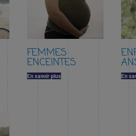
FEMMES
EN
ENCEINTES
AN
En savoir plus​
En sav