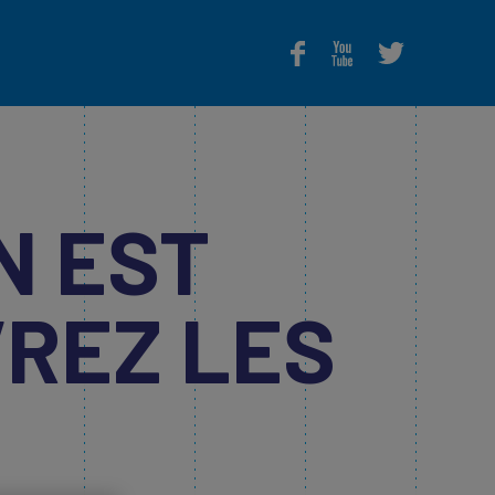
S
N EST
VREZ LES