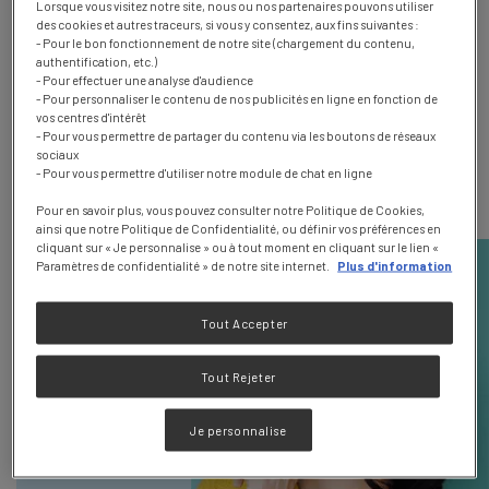
donc redoubler de vigilance pour éviter cette affection
Lorsque vous visitez notre site, nous ou nos partenaires pouvons utiliser
digestive, qui peut impacter leur qualité de vie. Hors
des cookies et autres traceurs, si vous y consentez, aux fins suivantes :
pathologie, cependant, il existe des solutions de nutrition
- Pour le bon fonctionnement de notre site (chargement du contenu,
qui peuvent contribuer à espacer ou améliorer les
authentification, etc.)
- Pour effectuer une analyse d'audience
problèmes de constipation.
- Pour personnaliser le contenu de nos publicités en ligne en fonction de
vos centres d'intérêt
- Pour vous permettre de partager du contenu via les boutons de réseaux
sociaux
COMMENT ÉVITER LA
- Pour vous permettre d'utiliser notre module de chat en ligne
CONSTIPATION ?
Pour en savoir plus, vous pouvez consulter notre Politique de Cookies,
ainsi que notre Politique de Confidentialité, ou définir vos préférences en
cliquant sur « Je personnalise » ou à tout moment en cliquant sur le lien «
Paramètres de confidentialité » de notre site internet.
Plus d'information
Tout Accepter
Tout Rejeter
Je personnalise