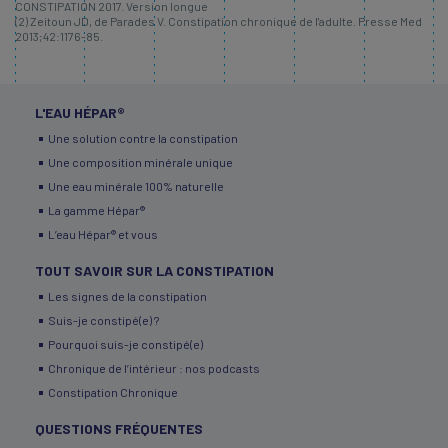
CONSTIPATION 2017. Version longue
(2) Zeitoun JD, de Parades V. Constipation chronique de l'adulte. Presse Med
2013;42:1176-85.
L'EAU HÉPAR®
Une solution contre la constipation
Une composition minérale unique
Une eau minérale 100% naturelle
La gamme Hépar®
L’eau Hépar® et vous
TOUT SAVOIR SUR LA CONSTIPATION
Les signes de la constipation
Suis-je constipé(e) ?
Pourquoi suis-je constipé(e)
Chronique de l’intérieur : nos podcasts
Constipation Chronique
QUESTIONS FRÉQUENTES