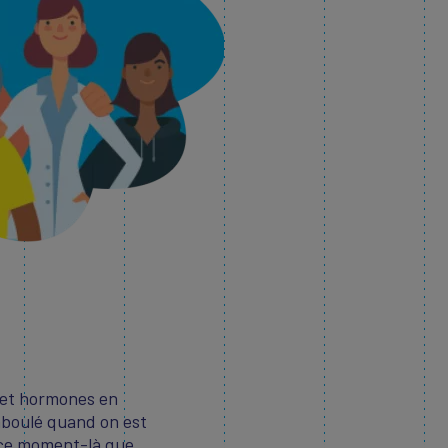
 et hormones en
mboulé quand on est
à ce moment-là que