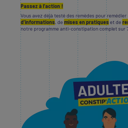
Passez à l’action !
Vous avez déjà testé des remèdes pour remédier à
d’informations
, de
mises en pratiques
et de
re
notre programme anti-constipation complet sur 7 j