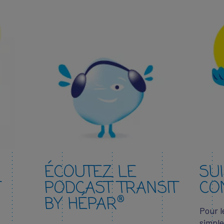
ÉCOUTEZ LE
SU
T
PODCAST TRANSIT
CON
®
BY HÉPAR
Pour l
simple