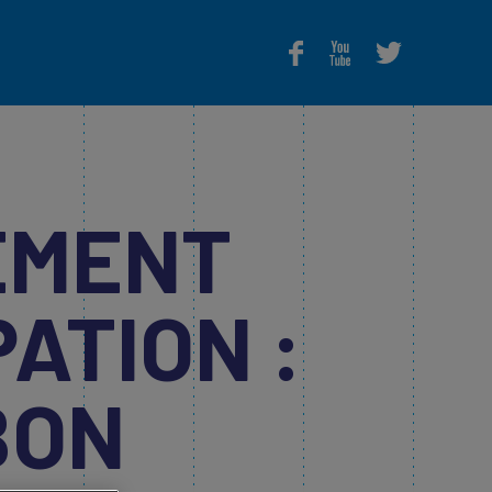
S
EMENT
ATION :
BON