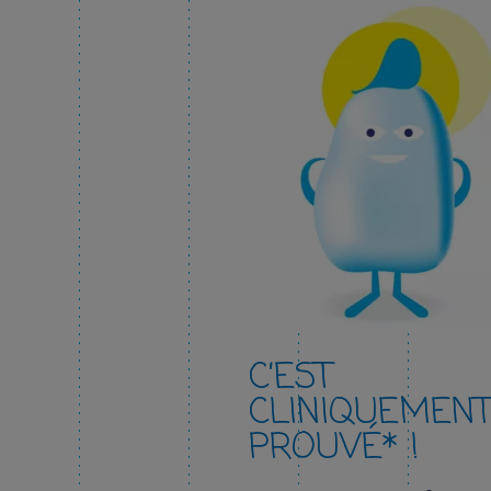
C’EST
CLINIQUEMEN
PROUVÉ* !