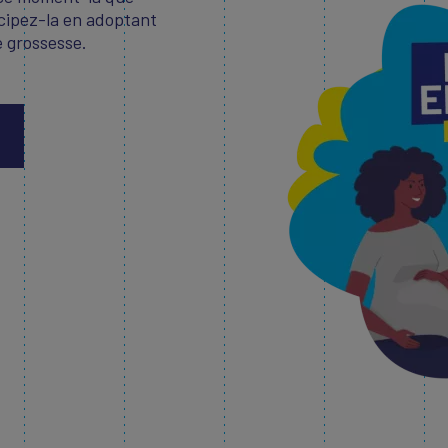
icipez-la en adoptant
e grossesse.