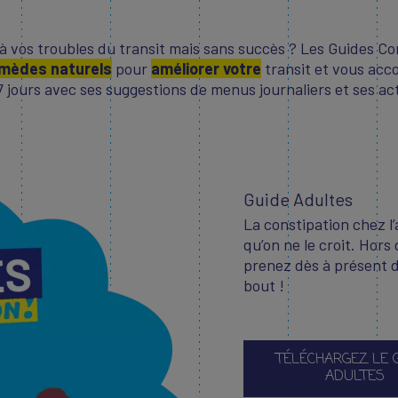
 vos troubles du transit mais sans succès ? Les Guides Con
mèdes naturels
pour
améliorer votre
transit et vous acc
ours avec ses suggestions de menus journaliers et ses acti
Guide Adultes
La constipation chez l
qu’on ne le croit. Hor
prenez dès à présent 
bout !
TÉLÉCHARGEZ LE 
ADULTES