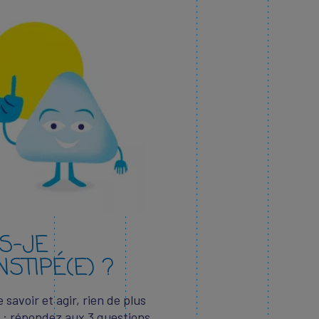
IS-JE
STIPÉ(E) ?
e savoir et agir, rien de plus
 : répondez aux 3 questions