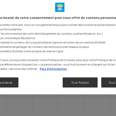
T
s besoin de votre consentement pour vous offrir du contenu personna
visitez notre site, nous ou nos partenaires pouvons utiliser des cookies et autres traceurs
ux fins suivantes :
n fonctionnement de notre site (chargement du contenu, authentification, etc.)
tuer une analyse d'audience
(e) jusqu’ici, c’est que vous cherchez de
solutions concrèt
nnaliser le contenu de nos publicités en ligne en fonction de vos centres d'intérêt
es Constip’action vous aident à
passer à l’action !
Parce qu’
permettre de partager du contenu via les boutons de réseaux sociaux
permettre d'utiliser notre module de chat en ligne
ion, sinon ce serait trop simple, vous retrouverez dans ces 
pation selon votre profil : adulte, enceinte ou senior.
ir plus, vous pouvez consulter notre Politique de Cookies, ainsi que notre Politique de Co
os préférences en cliquant sur « Je personnalise » ou à tout moment en cliquant sur le lien
alité » de notre site internet.
Plus d'information
ces guides ne remplacent pas une consultation médicale.
tion persiste, prenez rendez-vous avec votre médecin.
sonnalise
Tout Rejeter
Tout