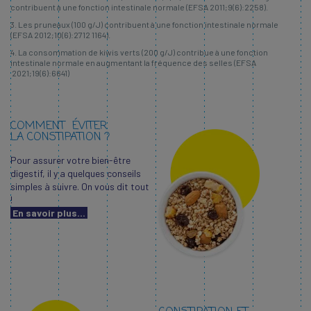
contribuent à une fonction intestinale normale (EFSA 2011;9(6):2258).
3. Les pruneaux (100 g/J) contribuent à une fonction intestinale normale
(EFSA 2012;10(6):2712 1164).
4. La consommation de kiwis verts (200 g/J) contribue à une fonction
intestinale normale en augmentant la fréquence des selles (EFSA
2021;19(6):6641)
COMMENT ÉVITER
LA CONSTIPATION ?
Pour assurer votre bien-être
digestif, il y a quelques conseils
simples à suivre. On vous dit tout
!
En savoir plus...