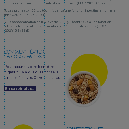
contribuent à une fonction intestinale normale (EFSA 2011;9(6):2258).
3. Les pruneaux (100 g/J) contribuent à une fonction intestinale normale
(EFSA 2012;10(6):2712 1164).
4. La consommation de kiwis verts (200 g/J) contribue à une fonction
intestinale normale en augmentant la fréquence des selles (EFSA
2021;19(6):6641)
COMMENT ÉVITER
LA CONSTIPATION ?
Pour assurer votre bien-être
digestif, il y a quelques conseils
simples à suivre. On vous dit tout
!
En savoir plus...